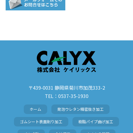
〒439-0031 静岡県菊川市加茂333-2
TEL：0537-35-1930
ホーム
発泡ウレタン精密抜き加工
ゴムシート表面削り加工
樹脂パイプ曲げ加工